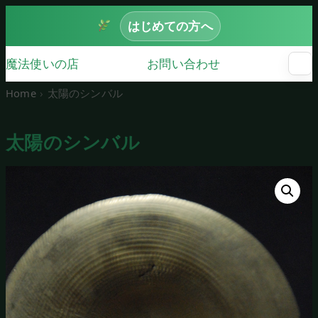
はじめての方へ
魔法使いの店
お問い合わせ
☰
メ
ニ
Home
太陽のシンバル
ュ
ー
を
太陽のシンバル
開
く