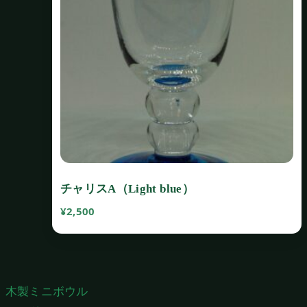
チャリスA（Light blue）
¥
2,500
投
木製ミニボウル