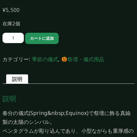
¥
5,500
在庫2個
太
カートに追加
陽
の
カテゴリー:
季節の儀式
,
祭壇・儀式用品
シ
ン
説明
バ
ル
説明
個
春分の儀式(Spring&nbsp;Equinox)で祭壇に飾る真鍮
製の太陽のシンバル。
ペンタグラムが彫り込んであり、小型ながらも重厚感の