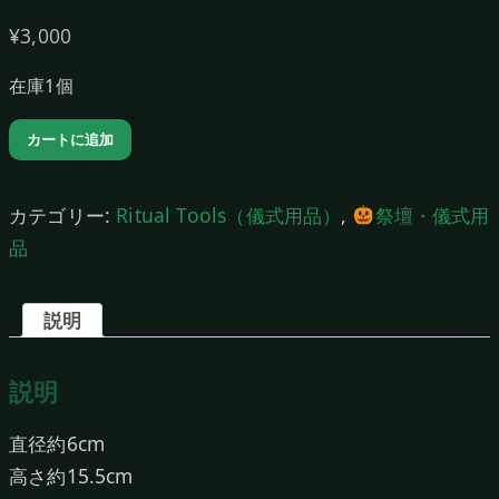
¥
3,000
在庫1個
チ
カートに追加
ャ
リ
カテゴリー:
Ritual Tools（儀式用品）
,
祭壇・儀式用
ス
品
F
個
説明
説明
直径約6cm
高さ約15.5cm