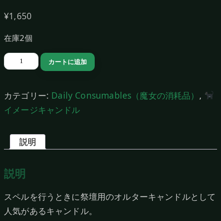
¥
1,650
在庫2個
ク
カートに追加
ロ
ス
カテゴリー:
Daily Consumables（魔女の消耗品）
,
キ
イメージキャンドル
ャ
ン
説明
ド
ル
説明
（Green）
個
スペルを行うときに祭壇用のオルターキャンドルとして
人気があるキャンドル。