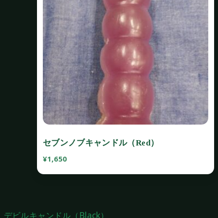
セブンノブキャンドル（Red）
¥
1,650
投
デビルキャンドル（Black）