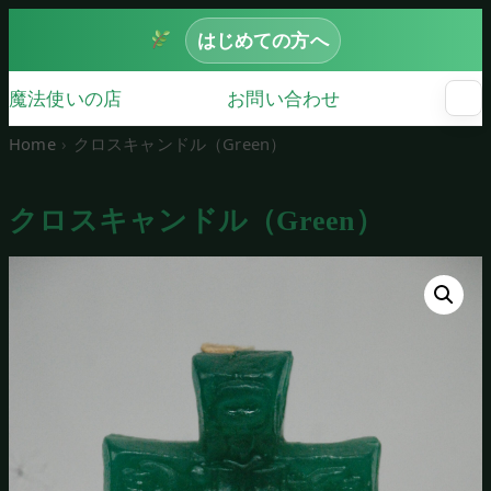
はじめての方へ
魔法使いの店
お問い合わせ
☰
メ
ニ
Home
クロスキャンドル（Green）
ュ
ー
を
クロスキャンドル（Green）
開
く