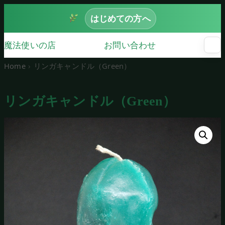
はじめての方へ
魔法使いの店
お問い合わせ
☰
メ
ニ
Home
リンガキャンドル（Green）
ュ
ー
を
リンガキャンドル（Green）
開
く