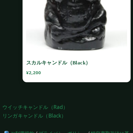
スカルキャンドル（Black）
¥
2,200
投
ウイッチキャンドル（Rad）
稿
リンガキャンドル（Black）
ナ
ビ