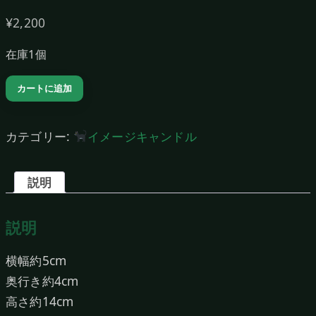
¥
2,200
在庫1個
リ
カートに追加
ン
ガ
カテゴリー:
イメージキャンドル
キ
ャ
説明
ン
ド
説明
ル
（Green）
横幅約5cm
個
奥行き約4cm
高さ約14cm