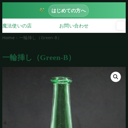
はじめての方へ
魔法使いの店
お問い合わせ
☰
メ
ニ
Home
一輪挿し（Green‐B）
ュ
ー
を
一輪挿し（Green‐B）
開
く