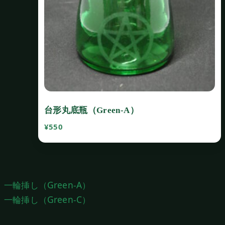
台形丸底瓶（Green‐A）
¥
550
投
一輪挿し（Green‐A）
稿
一輪挿し（Green‐C）
ナ