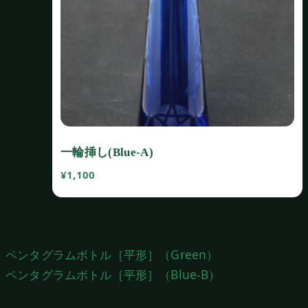
一輪挿し(Blue-A)
¥
1,100
投
ペンタグラムボトル［平形］（Green）
稿
ペンタグラムボトル［平形］（Blue‐B）
ナ