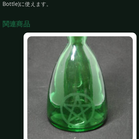
Bottle)に使えます。
（Blue‐
A）
関連商品
個