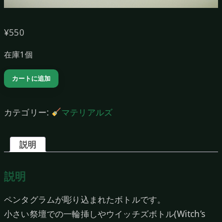
¥
550
在庫1個
ペ
カートに追加
ン
タ
カテゴリー:
マテリアルズ
グ
ラ
説明
ム
ボ
説明
ト
ル
ペンタグラムが彫り込まれたボトルです。
［平
小さい祭壇での一輪挿しやウイッチズボトル(Witch’s
形］