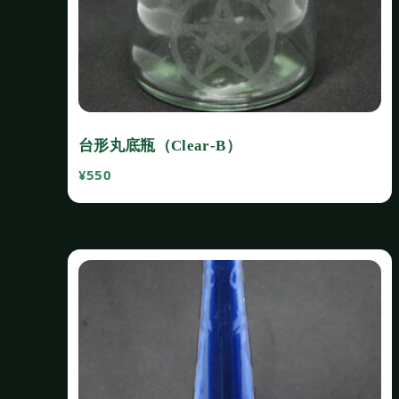
台形丸底瓶（Clear‐B）
¥
550