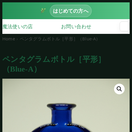
はじめての方へ
魔法使いの店
お問い合わせ
☰
メ
ニ
Home
ペンタグラムボトル［平形］（Blue‐A）
ュ
ー
を
ペンタグラムボトル［平形］
開
く
（Blue‐A）