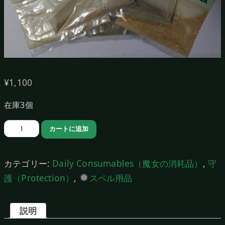
¥
1,100
在庫3個
マ
カートに追加
ジ
カ
カテゴリー:
Daily Consumables（魔女の消耗品）
,
守
ル
護（Protection）
,
スペル用品
パ
ウ
説明
ダ