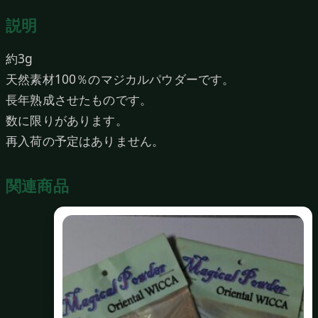
ー
説明
（PROTECTION）
個
約3g
天然素材100％のマジカルパウダーです。
長年熟成させたものです。
数に限りがあります。
再入荷の予定はありません。
関連商品