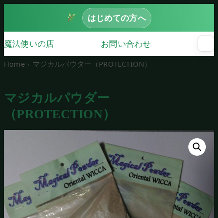
はじめての方へ
魔法使いの店
お問い合わせ
☰
メ
ニ
Home
マジカルパウダー（PROTECTION）
ュ
ー
を
マジカルパウダー
開
く
（PROTECTION）