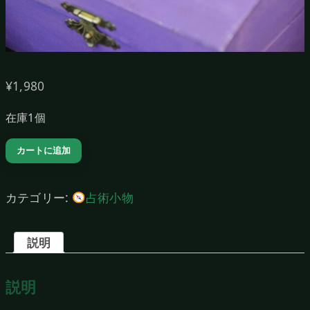
¥
1,980
在庫1個
マ
カートに追加
ジ
カ
カテゴリー:
占術小物
ル
ボ
説明
ッ
ク
説明
ス
（Purple）