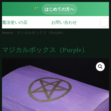
はじめての方へ
魔法使いの店
お問い合わせ
☰
メ
ニ
Home
マジカルボックス（Purple）
ュ
ー
を
マジカルボックス（Purple）
開
く