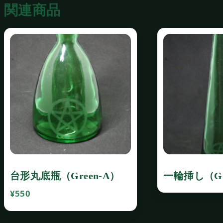
関連商品
台形丸底瓶（Green‐A）
一輪挿し（Gr
¥
550