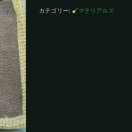
ッ
カテゴリー:
マテリアルズ
ク
（魔
女）
個