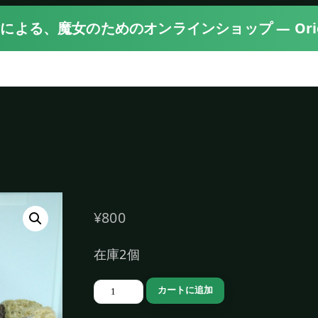
〉 魔女による、魔女のためのオンラインショップ — Orien
¥
800
在庫2個
麻
カートに追加
バ