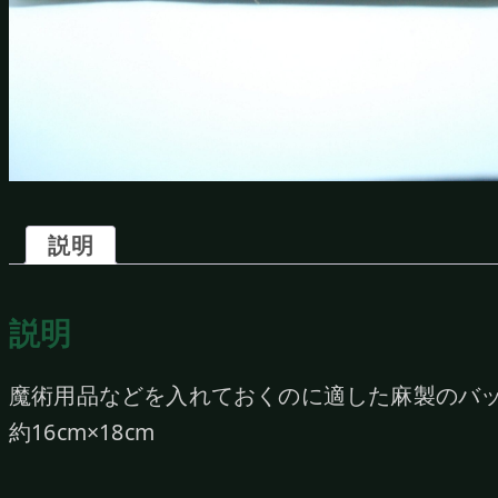
説明
説明
魔術用品などを入れておくのに適した麻製のバ
約16cm×18cm