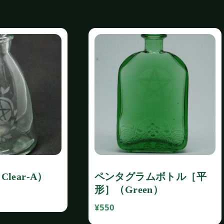
lear‐A）
ペンタグラムボトル［平
形］（Green）
¥
550