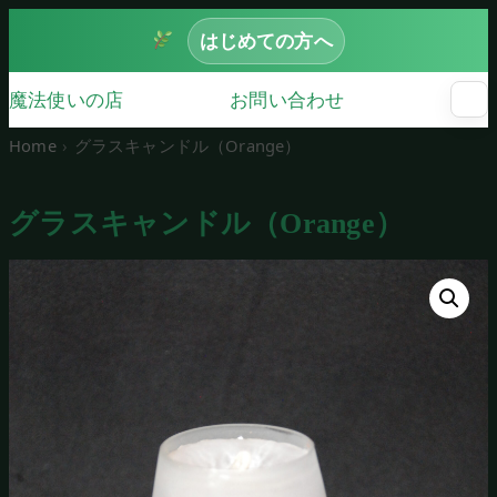
はじめての方へ
魔法使いの店
お問い合わせ
☰
メ
ニ
Home
グラスキャンドル（Orange）
ュ
ー
を
グラスキャンドル（Orange）
開
く