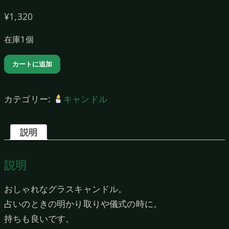
¥
1,320
在庫1個
グ
カートに追加
ラ
ス
カテゴリー:
キャンドル
キ
ャ
説明
ン
ド
説明
ル
（Orange）
おしゃれなグラスキャンドル。
個
占いのときの明かり取りや儀式の時に。
持ちも良いです。