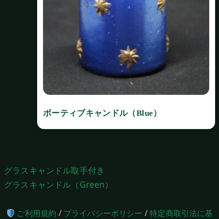
ボーティブキャンドル（Blue）
投
グラスキャンドル取手付き
稿
グラスキャンドル（Green）
ナ
ビ
ご利用規約
/
プライバシーポリシー
/
特定商取引法に基