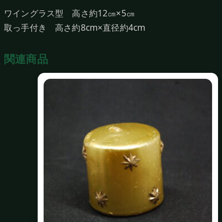
ワイングラス型 高さ約12㎝×5㎝
取っ手付き 高さ約8cm×直径約4cm
関連商品