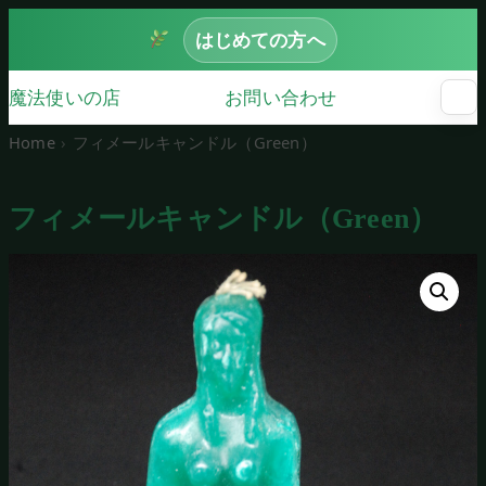
はじめての方へ
魔法使いの店
お問い合わせ
☰
メ
ニ
Home
フィメールキャンドル（Green）
ュ
ー
を
フィメールキャンドル（Green）
開
く