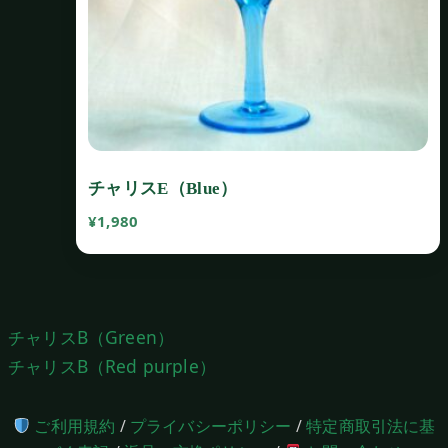
チャリスE（Blue）
¥
1,980
投
チャリスB（Green）
稿
チャリスB（Red purple）
ナ
ビ
ご利用規約
/
プライバシーポリシー
/
特定商取引法に基