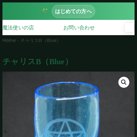
はじめての方へ
魔法使いの店
お問い合わせ
☰
メ
ニ
Home
チャリスB（Blue）
ュ
ー
を
チャリスB（Blue）
開
く