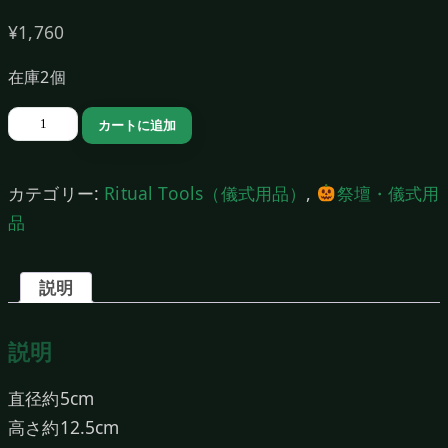
¥
1,760
在庫2個
チ
カートに追加
ャ
リ
カテゴリー:
Ritual Tools（儀式用品）
,
祭壇・儀式用
ス
品
B（Blue）
個
説明
説明
直径約5cm
高さ約12.5cm