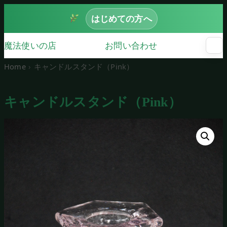
はじめての方へ
魔法使いの店
お問い合わせ
☰
メ
ニ
Home
キャンドルスタンド（Pink）
ュ
ー
を
キャンドルスタンド（Pink）
開
く