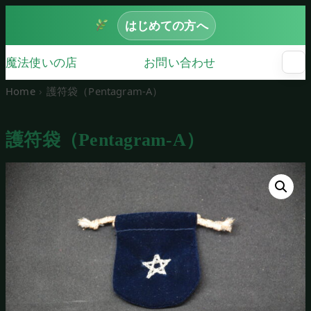
はじめての方へ
魔法使いの店
お問い合わせ
☰
メ
ニ
Home
護符袋（Pentagram-A）
ュ
ー
を
護符袋（Pentagram-A）
開
く