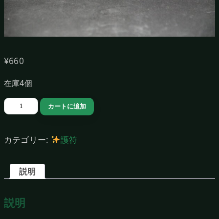
¥
660
在庫4個
護
カートに追加
符
袋
カテゴリー:
護符
（Pentagram-
A）
説明
個
説明