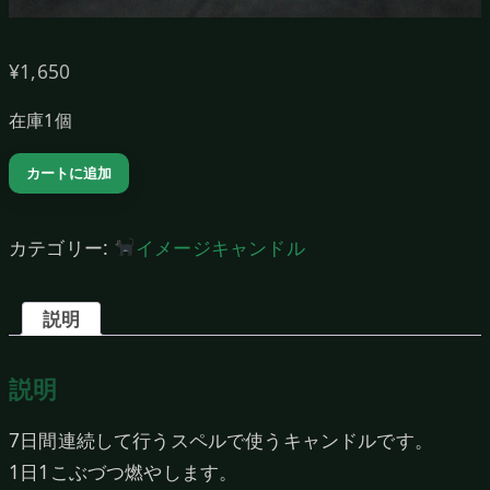
¥
1,650
在庫1個
セ
カートに追加
ブ
ン
カテゴリー:
イメージキャンドル
ノ
ブ
説明
キ
ャ
説明
ン
ド
7日間連続して行うスペルで使うキャンドルです。
ル
1日1こぶづつ燃やします。
（Light