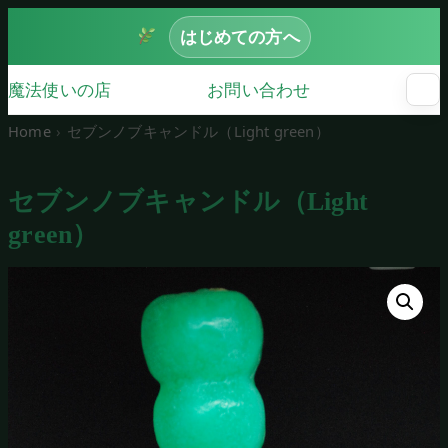
はじめての方へ
魔法使いの店
お問い合わせ
☰
メ
ニ
Home
セブンノブキャンドル（Light green）
ュ
ー
を
セブンノブキャンドル（Light
開
く
green）